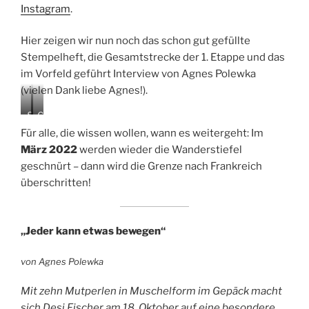
Instagram
.
Hier zeigen wir nun noch das schon gut gefüllte
Stempelheft, die Gesamtstrecke der 1. Etappe und das
im Vorfeld geführt Interview von Agnes Polewka
(vielen Dank liebe Agnes!).
S
G
t
e
Für alle, die wissen wollen, wann es weitergeht: Im
e
s
März 2022
werden wieder die Wanderstiefel
m
a
geschnürt – dann wird die Grenze nach Frankreich
p
m
e
t
überschritten!
l
s
h
t
e
r
„Jeder kann etwas bewegen“
f
e
t
c
k
von Agnes Polewka
e
1
Mit zehn Mutperlen in Muschelform im Gepäck macht
.
sich Desi Fischer am 18. Oktober auf eine besondere