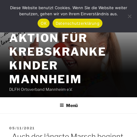
Zum
Diese Website benutzt Cookies. Wenn Sie die Website weiter
Inhalt
benutzen, gehen wir von Ihrem Einverständnis aus.
springen
OK
Datenschutzerklärung
AKTION FÜR
KREBSKRANKE
KINDER
MANNHEIM
DLFH Ortsverband Mannheim e.V.
Menü
VERÖFFENTLICHT
05/11/2021
AM
„Auch der längste Marsch beginnt