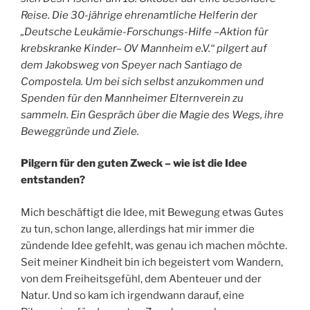
E
Reise. Die 30-jährige ehrenamtliche Helferin der
t
a
„Deutsche Leukämie-Forschungs-Hilfe –Aktion für
p
krebskranke Kinder
–
OV Mannheim e.V.“ pilgert auf
p
dem Jakobsweg von Speyer nach Santiago de
e
Compostela. Um bei sich selbst anzukommen und
Spenden für den Mannheimer Elternverein zu
sammeln. Ein Gespräch über die Magie des Wegs, ihre
Beweggründe und Ziele.
Pilgern für den guten Zweck – wie ist die Idee
entstanden?
Mich beschäftigt die Idee, mit Bewegung etwas Gutes
zu tun, schon lange, allerdings hat mir immer die
zündende Idee gefehlt, was genau ich machen möchte.
Seit meiner Kindheit bin ich begeistert vom Wandern,
von dem Freiheitsgefühl, dem Abenteuer und der
Natur. Und so kam ich irgendwann darauf, eine