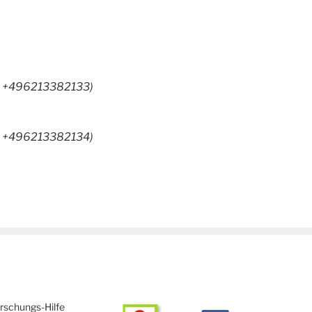
te +496213382133)
te +496213382134)
schungs-Hilfe