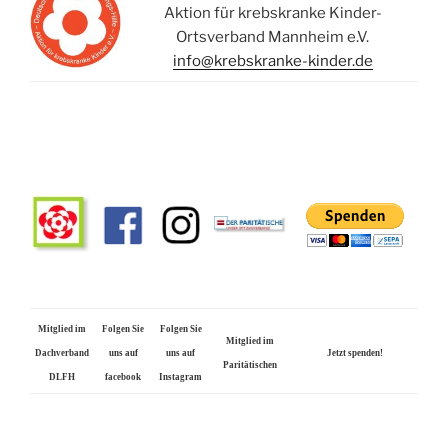
Aktion für krebskranke Kinder-
Ortsverband Mannheim e.V.
info@krebskranke-kinder.de
Mitglied im
Folgen Sie
Folgen Sie
Mitglied im
Dachverband
uns auf
uns auf
Jetzt spenden!
Paritätischen
DLFH
facebook
Instagram