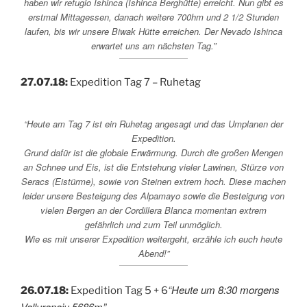
haben wir refugio Ishinca (Ishinca Berghütte) erreicht. Nun gibt es
erstmal Mittagessen, danach weitere 700hm und 2 1/2 Stunden
laufen, bis wir unsere Biwak Hütte erreichen. Der Nevado Ishinca
erwartet uns am nächsten Tag.”
27.07.18:
Expedition Tag 7 – Ruhetag
“Heute am Tag 7 ist ein Ruhetag angesagt und das Umplanen der
Expedition.
Grund dafür ist die globale Erwärmung. Durch die großen Mengen
an Schnee und Eis, ist die Entstehung vieler Lawinen, Stürze von
Seracs (Eistürme), sowie von Steinen extrem hoch. Diese machen
leider unsere Besteigung des Alpamayo sowie die Besteigung von
vielen Bergen an der Cordillera Blanca momentan extrem
gefährlich und zum Teil unmöglich.
Wie es mit unserer Expedition weitergeht, erzähle ich euch heute
Abend!”
“Heute um 8:30 morgens
26.07.18:
Expedition Tag 5 + 6
Valluranaju 5686m”