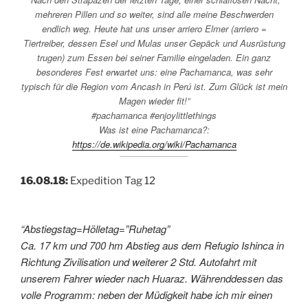
mehreren Pillen und so weiter, sind alle meine Beschwerden
endlich weg. Heute hat uns unser arriero Elmer (arriero =
Tiertreiber, dessen Esel und Mulas unser Gepäck und Ausrüstung
trugen) zum Essen bei seiner Familie eingeladen. Ein ganz
besonderes Fest erwartet uns: eine Pachamanca, was sehr
typisch für die Region vom Ancash in Perú ist. Zum Glück ist mein
Magen wieder fit!”
#pachamanca #enjoylittlethings
Was ist eine Pachamanca?:
https://de.wikipedia.org/wiki/Pachamanca
16.08.18:
Expedition Tag 12
“Abstiegstag=Hölletag=”Ruhetag”
Ca. 17 km und 700 hm Abstieg aus dem Refugio Ishinca in
Richtung Zivilisation und weiterer 2 Std. Autofahrt mit
unserem Fahrer wieder nach Huaraz. Währenddessen das
volle Programm: neben der Müdigkeit habe ich mir einen