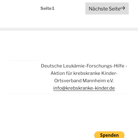
Seitennummerierung
Seite
1
Nächste Seite
der
Beiträge
Deutsche Leukämie-Forschungs-Hilfe -
Aktion für krebskranke Kinder-
Ortsverband Mannheim e.V.
info@krebskranke-kinder.de