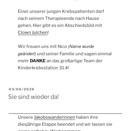
Einer unserer jungen Krebspatienten darf
nach seinem Therapieende nach Hause
gehen. Hier gibt es ein Abschiedsbild mit
Clown Julchen
!
(Name wurde
Wir freuen uns mit Nico
geändert)
und seiner Familie und sagen einmal
mehr
DANKE
an das großartige Team der
Kinderkrebsstation 31.4!
VERÖFFENTLICHT
03/06/2026
AM
Sie sind wieder da!
Unsere
Jakobswanderinnen
haben ihre
diesjährige Etappe beendet und wir lassen sie