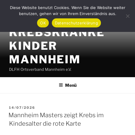
Zum
Diese Website benutzt Cookies. Wenn Sie die Website weiter
Inhalt
benutzen, gehen wir von Ihrem Einverständnis aus.
AKTION FÜR
springen
OK
Datenschutzerklärung
KREBSKRANKE
KINDER
MANNHEIM
DLFH Ortsverband Mannheim e.V.
Menü
VERÖFFENTLICHT
14/07/2026
AM
Mannheim Masters zeigt Krebs im
Kindesalter die rote Karte