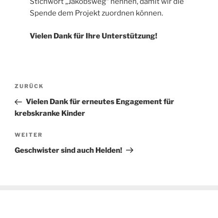
Stichwort „Jakobsweg“ nennen, damit wir die
Spende dem Projekt zuordnen können.
Vielen Dank für Ihre Unterstützung!
Beitragsnavigation
Vorheriger
ZURÜCK
Beitrag
Vielen Dank für erneutes Engagement für
krebskranke Kinder
Nächster
WEITER
Beitrag
Geschwister sind auch Helden!