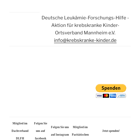
Deutsche Leukämie-Forschungs-Hilfe -
Aktion für krebskranke Kinder-
Ortsverband Mannheim e.V.
info@krebskranke-kinder.de
Mitglied im
Folgen Sie
Folgen Sie uns
Mitglied im
Dachverband
uns auf
Jetzt spenden!
auf Instagram
Paritätischen
DLFH
facebook