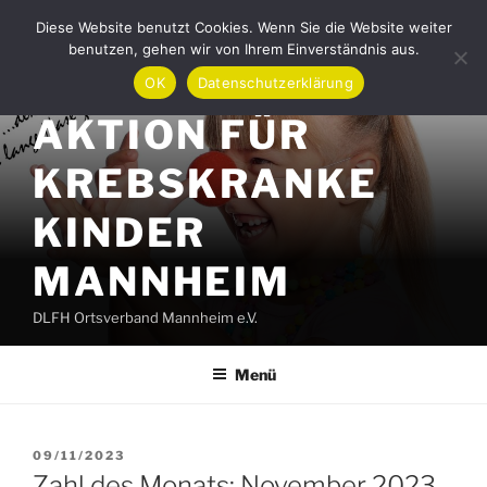
Zum
Diese Website benutzt Cookies. Wenn Sie die Website weiter
Inhalt
benutzen, gehen wir von Ihrem Einverständnis aus.
springen
OK
Datenschutzerklärung
AKTION FÜR
KREBSKRANKE
KINDER
MANNHEIM
DLFH Ortsverband Mannheim e.V.
Menü
VERÖFFENTLICHT
09/11/2023
AM
Zahl des Monats: November 2023