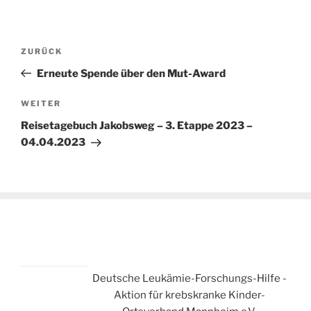
Beitragsnavigation
Vorheriger
ZURÜCK
Beitrag
Erneute Spende über den Mut-Award
Nächster
WEITER
Beitrag
Reisetagebuch Jakobsweg – 3. Etappe 2023 –
04.04.2023
Deutsche Leukämie-Forschungs-Hilfe -
Aktion für krebskranke Kinder-