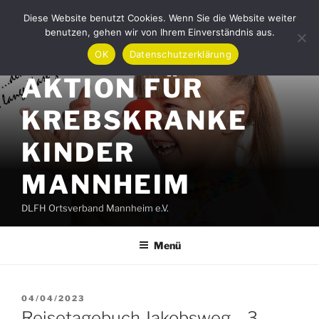
Zum
Diese Website benutzt Cookies. Wenn Sie die Website weiter
Inhalt
benutzen, gehen wir von Ihrem Einverständnis aus.
springen
OK
Datenschutzerklärung
AKTION FÜR
KREBSKRANKE
KINDER
MANNHEIM
DLFH Ortsverband Mannheim e.V.
Menü
VERÖFFENTLICHT
04/04/2023
AM
Reisetagebuch Jakobsweg – 3.