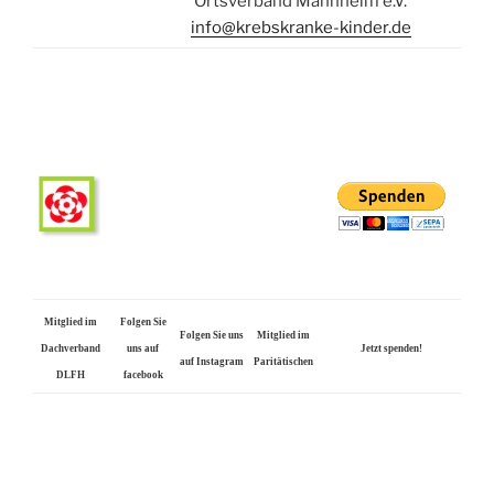
Ortsverband Mannheim e.V.
info@krebskranke-kinder.de
Mitglied im
Folgen Sie
Folgen Sie uns
Mitglied im
Dachverband
uns auf
Jetzt spenden!
auf Instagram
Paritätischen
DLFH
facebook