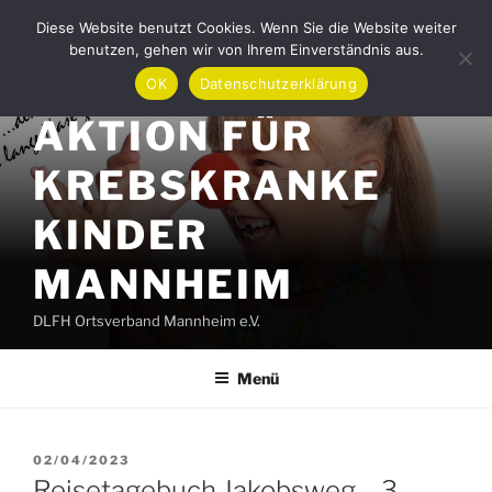
Zum
Diese Website benutzt Cookies. Wenn Sie die Website weiter
Inhalt
benutzen, gehen wir von Ihrem Einverständnis aus.
springen
OK
Datenschutzerklärung
AKTION FÜR
KREBSKRANKE
KINDER
MANNHEIM
DLFH Ortsverband Mannheim e.V.
Menü
VERÖFFENTLICHT
02/04/2023
AM
Reisetagebuch Jakobsweg – 3.