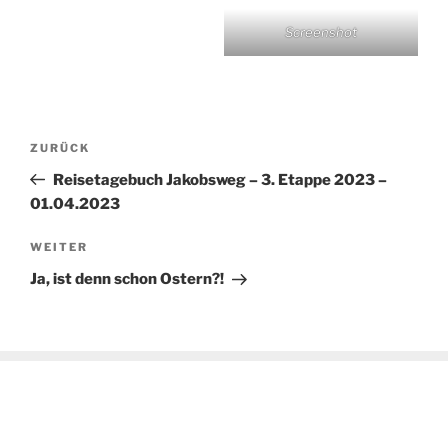
Screenshot
Beitragsnavigation
Vorheriger
ZURÜCK
Beitrag
Reisetagebuch Jakobsweg – 3. Etappe 2023 –
01.04.2023
Nächster
WEITER
Beitrag
Ja, ist denn schon Ostern?!