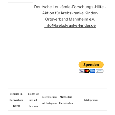
Deutsche Leukämie-Forschungs-Hilfe -
Aktion für krebskranke Kinder-
Ortsverband Mannheim e.V.
info@krebskranke-kinder.de
Mitglied im
Folgen Sie
Folgen Sie uns
Mitglied im
Dachverband
uns auf
Jetzt spenden!
auf Instagram
Paritätischen
DLFH
facebook