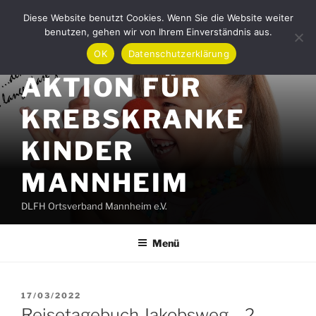
Zum
Diese Website benutzt Cookies. Wenn Sie die Website weiter
Inhalt
benutzen, gehen wir von Ihrem Einverständnis aus.
springen
OK
Datenschutzerklärung
AKTION FÜR
KREBSKRANKE
KINDER
MANNHEIM
DLFH Ortsverband Mannheim e.V.
Menü
VERÖFFENTLICHT
17/03/2022
AM
Reisetagebuch Jakobsweg – 2.