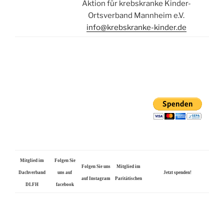
Aktion für krebskranke Kinder-
Ortsverband Mannheim e.V.
info@krebskranke-kinder.de
Mitglied im
Folgen Sie
Folgen Sie uns
Mitglied im
Dachverband
uns auf
Jetzt spenden!
auf Instagram
Paritätischen
DLFH
facebook