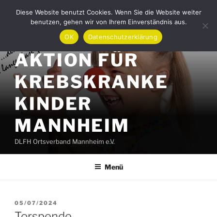
Zum
Diese Website benutzt Cookies. Wenn Sie die Website weiter
Inhalt
benutzen, gehen wir von Ihrem Einverständnis aus.
springen
OK
Datenschutzerklärung
AKTION FÜR
KREBSKRANKE
KINDER
MANNHEIM
DLFH Ortsverband Mannheim e.V.
Menü
VERÖFFENTLICHT
05/07/2024
AM
Torspende