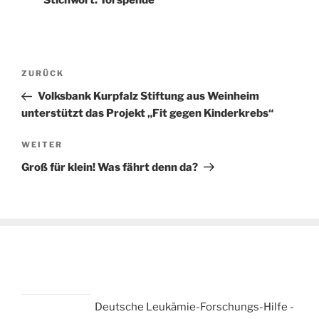
Beitragsnavigation
Vorheriger
ZURÜCK
Beitrag
Volksbank Kurpfalz Stiftung aus Weinheim
unterstützt das Projekt „Fit gegen Kinderkrebs“
Nächster
WEITER
Beitrag
Groß für klein! Was fährt denn da?
Deutsche Leukämie-Forschungs-Hilfe -