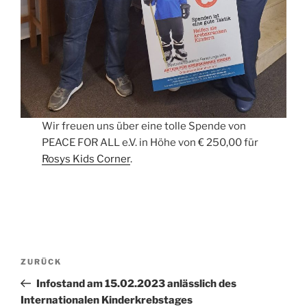
Wir freuen uns über eine tolle Spende von
PEACE FOR ALL e.V. in Höhe von € 250,00 für
Rosys Kids Corner
.
Beitragsnavigation
Vorheriger
ZURÜCK
Beitrag
Infostand am 15.02.2023 anlässlich des
Internationalen Kinderkrebstages