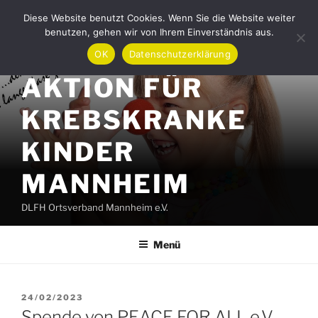
Zum
Diese Website benutzt Cookies. Wenn Sie die Website weiter
Inhalt
benutzen, gehen wir von Ihrem Einverständnis aus.
springen
OK
Datenschutzerklärung
AKTION FÜR
KREBSKRANKE
KINDER
MANNHEIM
DLFH Ortsverband Mannheim e.V.
Menü
VERÖFFENTLICHT
24/02/2023
AM
Spende von PEACE FOR ALL e.V.