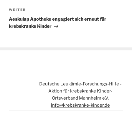
Nächster
WEITER
Beitrag
Aeskulap Apotheke engagiert sich erneut für
krebskranke Kinder
Deutsche Leukämie-Forschungs-Hilfe -
Aktion für krebskranke Kinder-
Ortsverband Mannheim e.V.
info@krebskranke-kinder.de