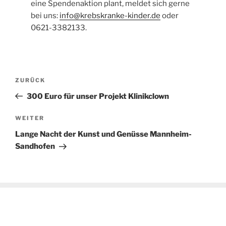
eine Spendenaktion plant, meldet sich gerne
bei uns:
info@krebskranke-kinder.de
oder
0621-3382133.
Beitragsnavigation
Vorheriger
ZURÜCK
Beitrag
300 Euro für unser Projekt Klinikclown
Nächster
WEITER
Beitrag
Lange Nacht der Kunst und Genüsse Mannheim-
Sandhofen