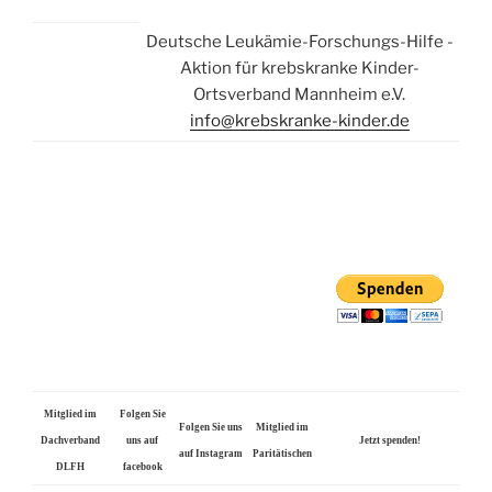
Deutsche Leukämie-Forschungs-Hilfe -
Aktion für krebskranke Kinder-
Ortsverband Mannheim e.V.
info@krebskranke-kinder.de
Mitglied im
Folgen Sie
Folgen Sie uns
Mitglied im
Dachverband
uns auf
Jetzt spenden!
auf Instagram
Paritätischen
DLFH
facebook