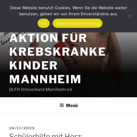
Zum
Diese Website benutzt Cookies. Wenn Sie die Website weiter
Inhalt
benutzen, gehen wir von Ihrem Einverständnis aus.
springen
OK
Datenschutzerklärung
AKTION FÜR
KREBSKRANKE
KINDER
MANNHEIM
DLFH Ortsverband Mannheim e.V.
Menü
VERÖFFENTLICHT
26/11/2025
AM
Schülerhilfe mit Herz: