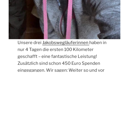
Unsere drei
Jakobswegläuferinnen
haben in
nur 4 Tagen die ersten 100 Kilometer
geschafft – eine fantastische Leistung!
Zusätzlich sind schon 450 Euro Spenden
eingegangen. Wir sagen: Weiter so und vor
allem bon voyage!
P.S.: Die abendlichen Filme von der jeweiligen
Tagestour sind wirklich super! Hier geht es zu
Desis WhatsApp-Gruppe:
https://chat.whatsapp.com/DafJLr83iTI2HAzn
RmgqJu