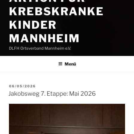
KREBSKRANKE
KINDER
MANNHEIM
DLFH Ortsverband Mannheim e.V.
Menü
VERÖFFENTLICHT
06/05/2026
AM
Jakobsweg 7. Etappe: Mai 2026