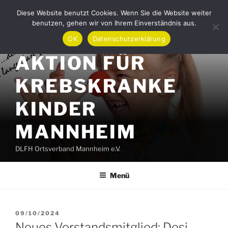
Zum
Diese Website benutzt Cookies. Wenn Sie die Website weiter
Inhalt
benutzen, gehen wir von Ihrem Einverständnis aus.
springen
OK
Datenschutzerklärung
AKTION FÜR
KREBSKRANKE
KINDER
MANNHEIM
DLFH Ortsverband Mannheim e.V.
Menü
VERÖFFENTLICHT
09/10/2024
AM
Neues Vorstandsmitglied: Desi