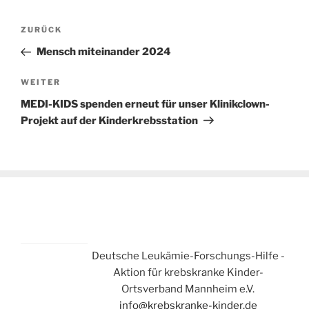
Beitragsnavigation
Vorheriger
ZURÜCK
Beitrag
Mensch miteinander 2024
Nächster
WEITER
Beitrag
MEDI-KIDS spenden erneut für unser Klinikclown-
Projekt auf der Kinderkrebsstation
Deutsche Leukämie-Forschungs-Hilfe -
Aktion für krebskranke Kinder-
Ortsverband Mannheim e.V.
info@krebskranke-kinder.de