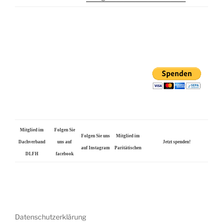
Mitglied im
Folgen Sie
Folgen Sie uns
Mitglied im
Dachverband
uns auf
Jetzt spenden!
auf Instagram
Paritätischen
DLFH
facebook
Datenschutzerklärung