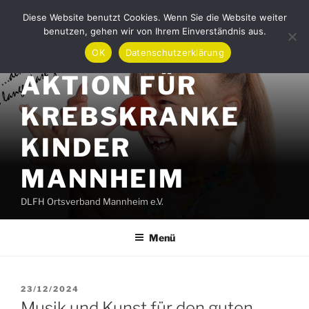
Zum
Diese Website benutzt Cookies. Wenn Sie die Website weiter
Inhalt
benutzen, gehen wir von Ihrem Einverständnis aus.
springen
OK
Datenschutzerklärung
AKTION FÜR
KREBSKRANKE
KINDER
MANNHEIM
DLFH Ortsverband Mannheim e.V.
Menü
VERÖFFENTLICHT
23/12/2024
AM
Musik und Kunst für den guten