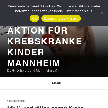
Zum
Diese Website benutzt Cookies. Wenn Sie die Website weiter
Inhalt
benutzen, gehen wir von Ihrem Einverständnis aus.
springen
OK
Datenschutzerklärung
AKTION FÜR
KREBSKRANKE
KINDER
MANNHEIM
DLFH Ortsverband Mannheim e.V.
Menü
VERÖFFENTLICHT
18/08/2025
AM
Mit Superkräften gegen Krebs