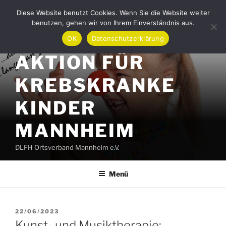
Zum
Diese Website benutzt Cookies. Wenn Sie die Website weiter
Inhalt
benutzen, gehen wir von Ihrem Einverständnis aus.
springen
OK
Datenschutzerklärung
AKTION FÜR
KREBSKRANKE
KINDER
MANNHEIM
DLFH Ortsverband Mannheim e.V.
Menü
VERÖFFENTLICHT
22/06/2023
AM
Kunst- und Musiktherapie: