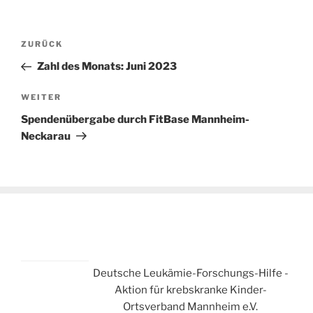
Beitragsnavigation
Vorheriger
ZURÜCK
Beitrag
Zahl des Monats: Juni 2023
Nächster
WEITER
Beitrag
Spendenübergabe durch FitBase Mannheim-
Neckarau
Deutsche Leukämie-Forschungs-Hilfe -
Aktion für krebskranke Kinder-
Ortsverband Mannheim e.V.