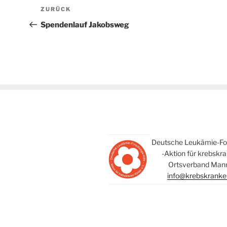
Beitragsnavigation
Vorheriger
ZURÜCK
Beitrag
Spendenlauf Jakobsweg
Deutsche Leukämie-For
-Aktion für krebskr
Ortsverband Mann
info@krebskranke-