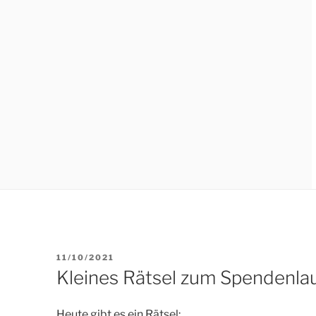
VERÖFFENTLICHT
11/10/2021
AM
Kleines Rätsel zum Spendenla
Heute gibt es ein Rätsel: