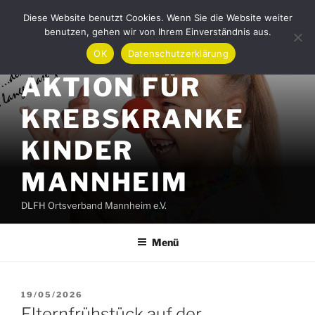
Zum
Diese Website benutzt Cookies. Wenn Sie die Website weiter
Inhalt
benutzen, gehen wir von Ihrem Einverständnis aus.
springen
OK
Datenschutzerklärung
AKTION FÜR
KREBSKRANKE
KINDER
MANNHEIM
DLFH Ortsverband Mannheim e.V.
Menü
VERÖFFENTLICHT
19/05/2026
AM
Elternfrühstück auf der