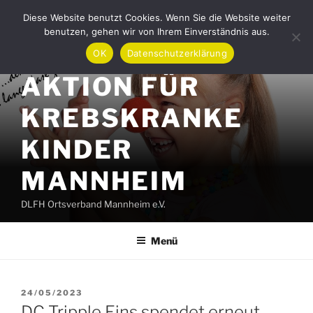
Zum
Diese Website benutzt Cookies. Wenn Sie die Website weiter
Inhalt
benutzen, gehen wir von Ihrem Einverständnis aus.
springen
OK
Datenschutzerklärung
AKTION FÜR
KREBSKRANKE
KINDER
MANNHEIM
DLFH Ortsverband Mannheim e.V.
Menü
VERÖFFENTLICHT
24/05/2023
AM
DC Tripple Eins spendet erneut