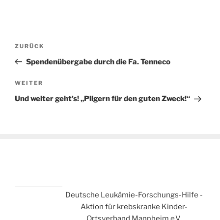
Beitragsnavigation
Vorheriger
ZURÜCK
Beitrag
Spendenübergabe durch die Fa. Tenneco
Nächster
WEITER
Beitrag
Und weiter geht’s! „Pilgern für den guten Zweck!“
Deutsche Leukämie-Forschungs-Hilfe -
Aktion für krebskranke Kinder-
Ortsverband Mannheim e.V.