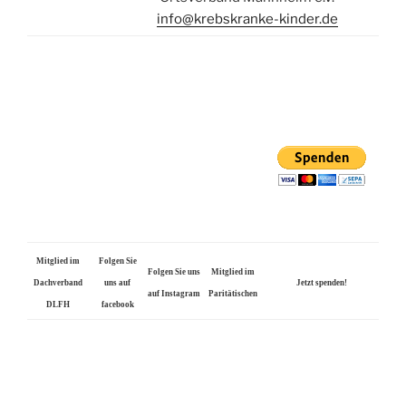
info@krebskranke-kinder.de
Mitglied im
Folgen Sie
Folgen Sie uns
Mitglied im
Dachverband
uns auf
Jetzt spenden!
auf Instagram
Paritätischen
DLFH
facebook