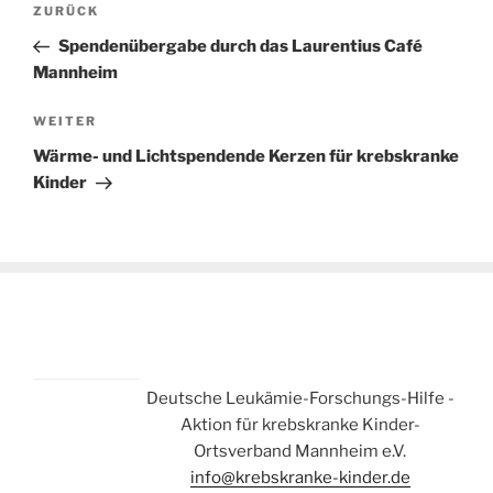
Vorheriger
ZURÜCK
Beitrag
Spendenübergabe durch das Laurentius Café
Mannheim
Nächster
WEITER
Beitrag
Wärme- und Lichtspendende Kerzen für krebskranke
Kinder
Deutsche Leukämie-Forschungs-Hilfe -
Aktion für krebskranke Kinder-
Ortsverband Mannheim e.V.
info@krebskranke-kinder.de