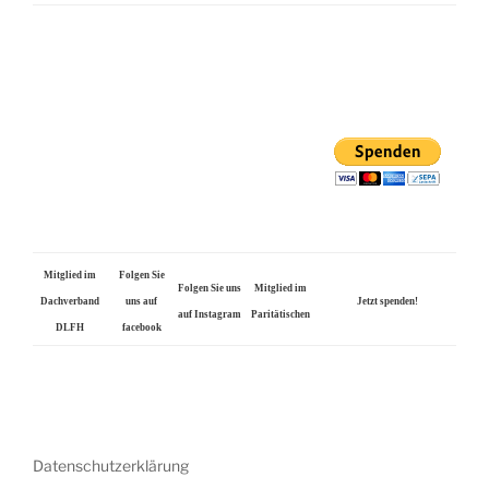
Mitglied im
Folgen Sie
Folgen Sie uns
Mitglied im
Dachverband
uns auf
Jetzt spenden!
auf Instagram
Paritätischen
DLFH
facebook
Datenschutzerklärung