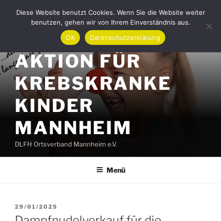
Zum
Diese Website benutzt Cookies. Wenn Sie die Website weiter
Inhalt
benutzen, gehen wir von Ihrem Einverständnis aus.
springen
OK
Datenschutzerklärung
AKTION FÜR
KREBSKRANKE
KINDER
MANNHEIM
DLFH Ortsverband Mannheim e.V.
Menü
VERÖFFENTLICHT
29/01/2025
AM
Dampfnudelverkauf für die